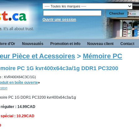
Ouvrir une session
ivre d'Or
Nouveautés
Promotion et info
Nouveau client
Contact
eur Pièce et Acessoires
>
Mémoire PC
moire PC 1G kvr400x64c3a/1g DDR1 PC3200
e : KVR400X64C3C/1G)
oduit en boîte ouverte
»
ston
oire PC 1G DDR1 PC3200 kvr400x64c3a/1g
 régulier : 14.99CAD
 spécial : 10.29CAD
D