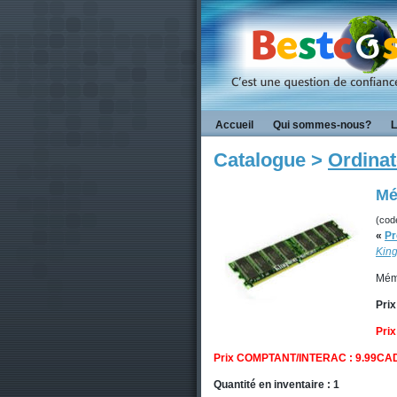
Accueil
Qui sommes-nous?
L
Catalogue >
Ordinat
Mé
(cod
«
Pr
King
Mém
Prix
Prix
Prix COMPTANT/INTERAC : 9.99CA
Quantité en inventaire : 1