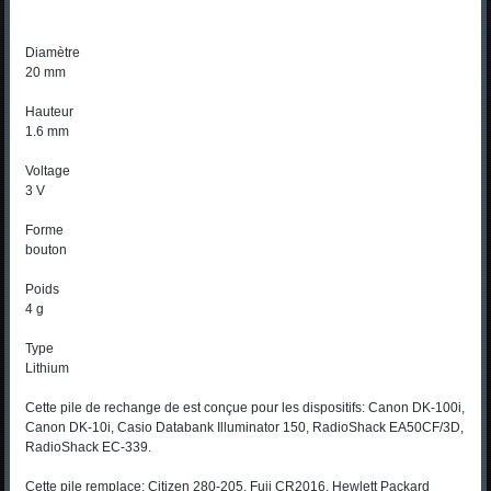
Diamètre
20 mm
Hauteur
1.6 mm
Voltage
3 V
Forme
bouton
Poids
4 g
Type
Lithium
Cette pile de rechange de est conçue pour les dispositifs: Canon DK-100i,
Canon DK-10i, Casio Databank Illuminator 150, RadioShack EA50CF/3D,
RadioShack EC-339.
Cette pile remplace: Citizen 280-205, Fuji CR2016, Hewlett Packard