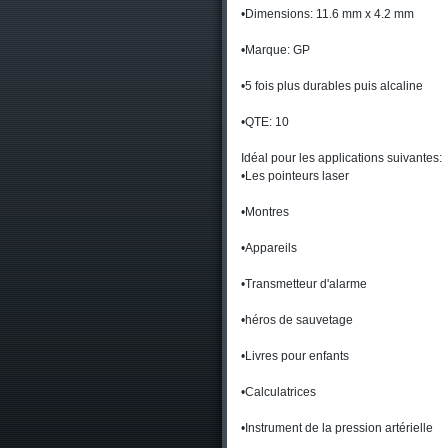
•Dimensions: 11.6 mm x 4.2 mm
•Marque: GP
•5 fois plus durables puis alcaline
•QTE: 10
Idéal pour les applications suivantes:
•Les pointeurs laser
•Montres
•Appareils
•Transmetteur d'alarme
•héros de sauvetage
•Livres pour enfants
•Calculatrices
•Instrument de la pression artérielle