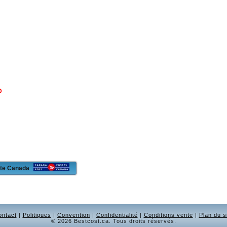
D
oste Canada
ontact
|
Politiques
|
Convention
|
Confidentialité
|
Conditions vente
|
Plan du s
© 2026 Bestcost.ca. Tous droits réservés.