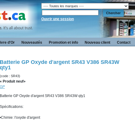
Ouvrir une session
ivre d'Or
Nouveautés
Promotion et info
Nouveau client
Contact
Batterie GP Oxyde d'argent SR43 V386 SR43W
qty1
(code : SR43)
« Produit neuf»
GP
Batterie GP Oxyde d'argent SR43 V386 SR43W qty1
Spécifications:
•Chimie: l'oxyde d'argent