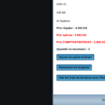
•280-41
•SB-B8
•H Batterie
Prix régulier : 4.49CAD
Prix spécial : 3.08CAD
Prix COMPTANT/INTERAC : 2.99CA
Quantité en inventaire : 3
Ramasser en magasin
Voir les frais de livraison avec P
C