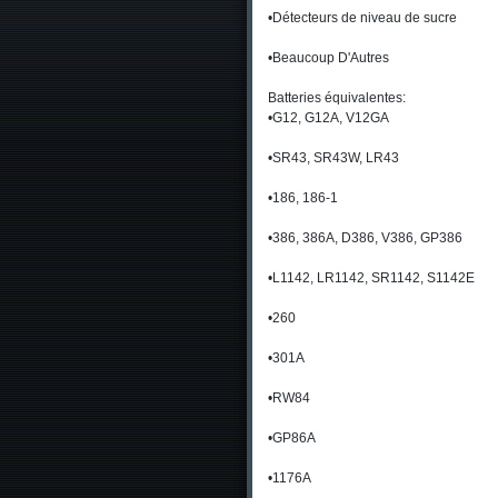
•Détecteurs de niveau de sucre
•Beaucoup D'Autres
Batteries équivalentes:
•G12, G12A, V12GA
•SR43, SR43W, LR43
•186, 186-1
•386, 386A, D386, V386, GP386
•L1142, LR1142, SR1142, S1142E
•260
•301A
•RW84
•GP86A
•1176A