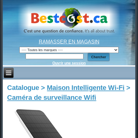
RAMASSER EN MAGASIN
Ouvrir une session
Catalogue >
Maison Intelligente Wi-Fi
>
Caméra de surveillance Wifi