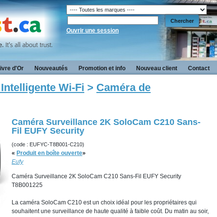
Ouvrir une session
ivre d'Or
Nouveautés
Promotion et info
Nouveau client
Contact
Intelligente Wi-Fi
>
Caméra de
Caméra Surveillance 2K SoloCam C210 Sans-
Fil EUFY Security
(code : EUFYC-T8B001-C210)
«
Produit en boîte ouverte
»
Eufy
Caméra Surveillance 2K SoloCam C210 Sans-Fil EUFY Security
T8B001225
La caméra SoloCam C210 est un choix idéal pour les propriétaires qui
souhaitent une surveillance de haute qualité à faible coût. Du matin au soir,