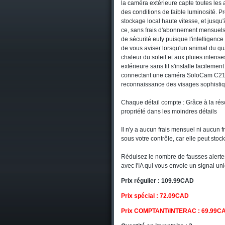
la caméra extérieure capte toutes les
des conditions de faible luminosité. P
stockage local haute vitesse, et jusq
ce, sans frais d'abonnement mensuels
de sécurité eufy puisque l'intelligence 
de vous aviser lorsqu'un animal du quar
chaleur du soleil et aux pluies intens
extérieure sans fil s'installe facilem
connectant une caméra SoloCam C210 à
reconnaissance des visages sophistiqué
Chaque détail compte : Grâce à la réso
propriété dans les moindres détails
Il n'y a aucun frais mensuel ni aucun 
sous votre contrôle, car elle peut sto
Réduisez le nombre de fausses alerte
avec l'IA qui vous envoie un signal u
Prix régulier : 109.99CAD
Prix spécial : 72.09CAD
Prix COMPTANT/INTERAC : 69.99C