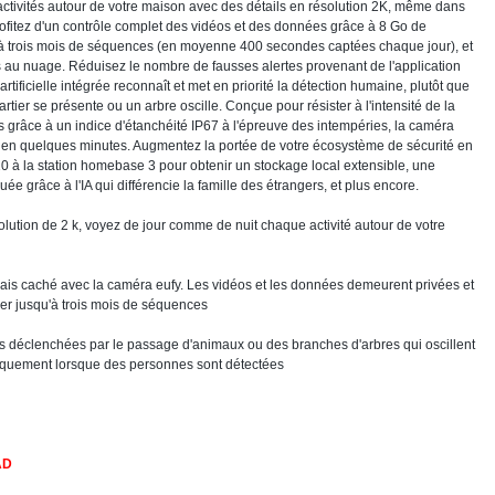
 activités autour de votre maison avec des détails en résolution 2K, même dans
rofitez d'un contrôle complet des vidéos et des données grâce à 8 Go de
u'à trois mois de séquences (en moyenne 400 secondes captées chaque jour), et
 au nuage. Réduisez le nombre de fausses alertes provenant de l'application
artificielle intégrée reconnaît et met en priorité la détection humaine, plutôt que
tier se présente ou un arbre oscille. Conçue pour résister à l'intensité de la
es grâce à un indice d'étanchéité IP67 à l'épreuve des intempéries, la caméra
ent en quelques minutes. Augmentez la portée de votre écosystème de sécurité en
 la station homebase 3 pour obtenir un stockage local extensible, une
e grâce à l'IA qui différencie la famille des étrangers, et plus encore.
lution de 2 k, voyez de jour comme de nuit chaque activité autour de votre
frais caché avec la caméra eufy. Les vidéos et les données demeurent privées et
cker jusqu'à trois mois de séquences
s déclenchées par le passage d'animaux ou des branches d'arbres qui oscillent
niquement lorsque des personnes sont détectées
AD