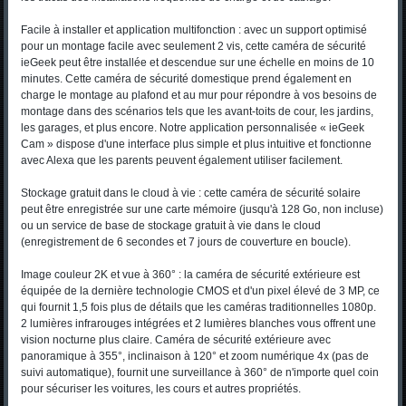
Facile à installer et application multifonction : avec un support optimisé
pour un montage facile avec seulement 2 vis, cette caméra de sécurité
ieGeek peut être installée et descendue sur une échelle en moins de 10
minutes. Cette caméra de sécurité domestique prend également en
charge le montage au plafond et au mur pour répondre à vos besoins de
montage dans des scénarios tels que les avant-toits de cour, les jardins,
les garages, et plus encore. Notre application personnalisée « ieGeek
Cam » dispose d'une interface plus simple et plus intuitive et fonctionne
avec Alexa que les parents peuvent également utiliser facilement.
Stockage gratuit dans le cloud à vie : cette caméra de sécurité solaire
peut être enregistrée sur une carte mémoire (jusqu'à 128 Go, non incluse)
ou un service de base de stockage gratuit à vie dans le cloud
(enregistrement de 6 secondes et 7 jours de couverture en boucle).
Image couleur 2K et vue à 360° : la caméra de sécurité extérieure est
équipée de la dernière technologie CMOS et d'un pixel élevé de 3 MP, ce
qui fournit 1,5 fois plus de détails que les caméras traditionnelles 1080p.
2 lumières infrarouges intégrées et 2 lumières blanches vous offrent une
vision nocturne plus claire. Caméra de sécurité extérieure avec
panoramique à 355°, inclinaison à 120° et zoom numérique 4x (pas de
suivi automatique), fournit une surveillance à 360° de n'importe quel coin
pour sécuriser les voitures, les cours et autres propriétés.