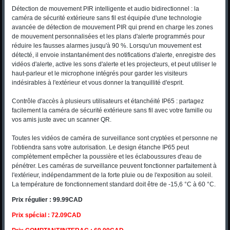
Détection de mouvement PIR intelligente et audio bidirectionnel : la
caméra de sécurité extérieure sans fil est équipée d'une technologie
avancée de détection de mouvement PIR qui prend en charge les zones
de mouvement personnalisées et les plans d'alerte programmés pour
réduire les fausses alarmes jusqu'à 90 %. Lorsqu'un mouvement est
détecté, il envoie instantanément des notifications d'alerte, enregistre des
vidéos d'alerte, active les sons d'alerte et les projecteurs, et peut utiliser le
haut-parleur et le microphone intégrés pour garder les visiteurs
indésirables à l'extérieur et vous donner la tranquillité d'esprit.
Contrôle d'accès à plusieurs utilisateurs et étanchéité IP65 : partagez
facilement la caméra de sécurité extérieure sans fil avec votre famille ou
vos amis juste avec un scanner QR.
Toutes les vidéos de caméra de surveillance sont cryptées et personne ne
l'obtiendra sans votre autorisation. Le design étanche IP65 peut
complètement empêcher la poussière et les éclaboussures d'eau de
pénétrer. Les caméras de surveillance peuvent fonctionner parfaitement à
l'extérieur, indépendamment de la forte pluie ou de l'exposition au soleil.
La température de fonctionnement standard doit être de -15,6 °C à 60 °C.
Prix régulier : 99.99CAD
Prix spécial : 72.09CAD