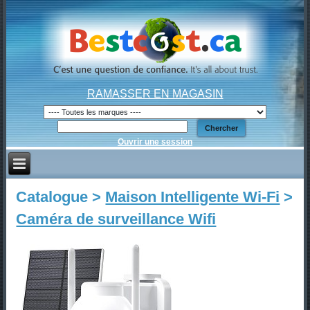
RAMASSER EN MAGASIN
Ouvrir une session
Catalogue >
Maison Intelligente Wi-Fi
>
Caméra de surveillance Wifi