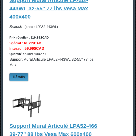
Support Mural Articulé LPA52-
443WL 32-55'' 77 lbs Vesa Max
400x400
Brateck
(code : LPA52-443WL)
Prix régulier :
119.99$CAD
Spécial : 61.79$CAD
Interac : 59.99$CAD
Quantité en inventaire : 1
Support Mural Articulé LPA52-443WL 32-55'' 77 lbs
Max ...
Détails
Support Mural Articulé LPA52-466
39-77'' 88 lbs Vesa Max 600x400