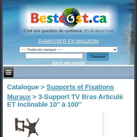
RAMASSER EN MAGASIN
Ouvrir une session
Catalogue >
Supports et Fixations
Muraux
> 3-Support TV Bras Articulé
ET Inclinable 10'' à 100''