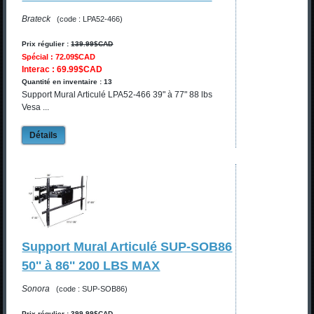
Brateck
(code : LPA52-466)
Prix régulier :
139.99$CAD
Spécial : 72.09$CAD
Interac : 69.99$CAD
Quantité en inventaire : 13
Support Mural Articulé LPA52-466 39" à 77" 88 lbs
Vesa ...
Détails
Support Mural Articulé SUP-SOB86
50'' à 86'' 200 LBS MAX
Sonora
(code : SUP-SOB86)
Prix régulier :
399.99$CAD