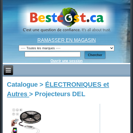
RAMASSER EN MAGASIN
Ouvrir une session
Catalogue >
ÉLECTRONIQUES et
Autres
> Projecteurs DEL