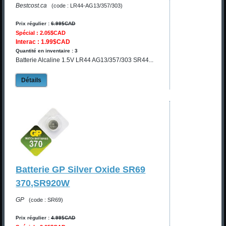
Bestcost.ca
(code : LR44-AG13/357/303)
Prix régulier :
6.99$CAD
Spécial : 2.05$CAD
Interac : 1.99$CAD
Quantité en inventaire : 3
Batterie Alcaline 1.5V LR44 AG13/357/303 SR44...
Détails
Batterie GP Silver Oxide SR69
370,SR920W
GP
(code : SR69)
Prix régulier :
4.99$CAD