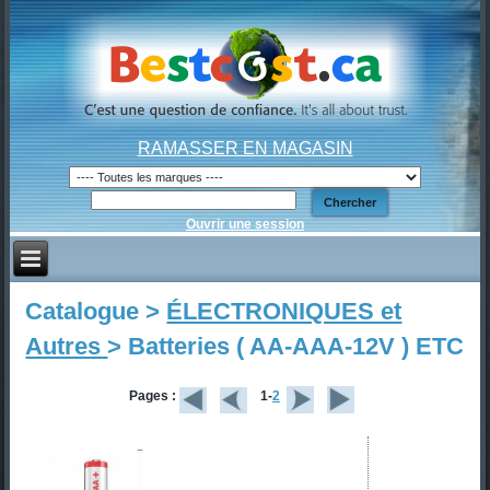
RAMASSER EN MAGASIN
Ouvrir une session
Catalogue >
ÉLECTRONIQUES et
Autres
> Batteries ( AA-AAA-12V ) ETC
Pages :
1-
2