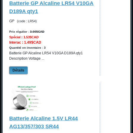
Batterie GP Alcaline LR54 V10GA
D189A qty1
GP
(code : LR54)
Prix régulier :
3.00$CAD
Spécial : 1.53$CAD
Interac : 1.49$CAD
Quantité en inventaire : 3
Batterie GP Alcaline LR54 V10GA D189A qty1
Description Voltage ...
Détails
Batterie Alcaline 1.5V LR44
AG13/357/303 SR44