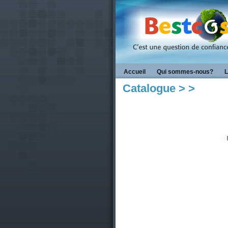
Accueil
Qui sommes-nous?
L
Catalogue >
>
I