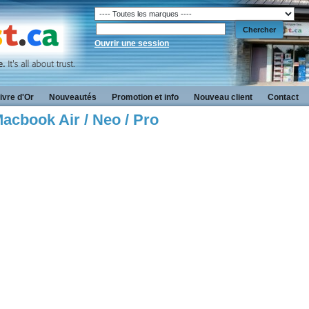
Ouvrir une session
ivre d'Or
Nouveautés
Promotion et info
Nouveau client
Contact
acbook Air / Neo / Pro