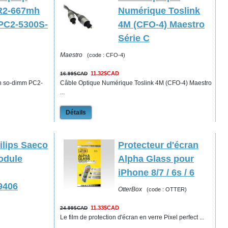
R2-667mh
Numérique Toslink
PC2-5300S-
4M (CFO-4) Maestro
Série C
Maestro
(code : CFO-4)
11.32$CAD
16.99$CAD
 so-dimm PC2-
Câble Optique Numérique Toslink 4M (CFO-4) Maestro
...
Détails
ilips Saeco
Protecteur d'écran
odule
Alpha Glass pour
iPhone 8/7 / 6s / 6
9406
OtterBox
(code : OTTER)
11.33$CAD
24.99$CAD
Le film de protection d'écran en verre Pixel perfect ...