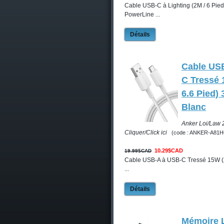
Cable USB-C à Lighting (2M / 6 Pie
PowerLine ...
Détails
Cable US
C Tressé 
6.6 Pied) 
Blanc
Anker Loi/Law 
Cliquer/Click ici
(code : ANKER-A81H
10.29$CAD
19.99$CAD
Cable USB-A à USB-C Tressé 15W (2
...
Détails
Mémoire 