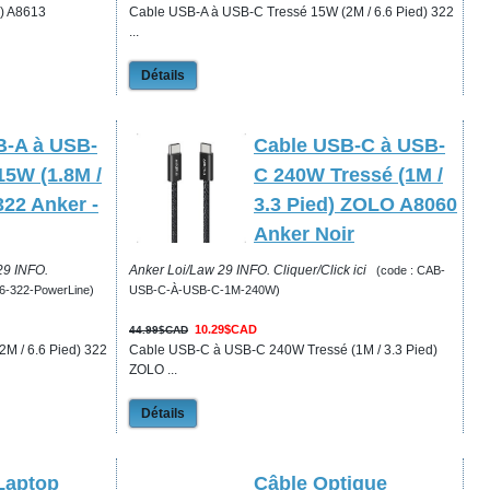
d) A8613
Cable USB-A à USB-C Tressé 15W (2M / 6.6 Pied) 322
...
Détails
B-A à USB-
Cable USB-C à USB-
15W (1.8M /
C 240W Tressé (1M /
322 Anker -
3.3 Pied) ZOLO A8060
Anker Noir
29 INFO.
Anker Loi/Law 29 INFO. Cliquer/Click ici
(code : CAB-
6-322-PowerLine)
USB-C-À-USB-C-1M-240W)
10.29$CAD
44.99$CAD
M / 6.6 Pied) 322
Cable USB-C à USB-C 240W Tressé (1M / 3.3 Pied)
ZOLO ...
Détails
Laptop
Câble Optique