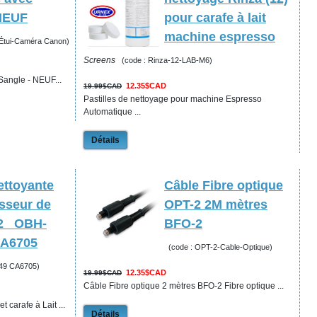
 NEUF
pour carafe à lait
machine espresso
 Étui-Caméra Canon)
Screens
(code : Rinza-12-LAB-M6)
angle - NEUF...
12.35$CAD
19.99$CAD
Pastilles de nettoyage pour machine Espresso
Automatique ...
Détails
ettoyante
Câble Fibre optique
sseur de
OPT-2 2M mètres
12 OBH-
BFO-2
CA6705
(code : OPT-2-Cable-Optique)
49 CA6705)
12.35$CAD
19.99$CAD
Câble Fibre optique 2 mètres BFO-2 Fibre optique ...
 carafe à Lait ...
Détails