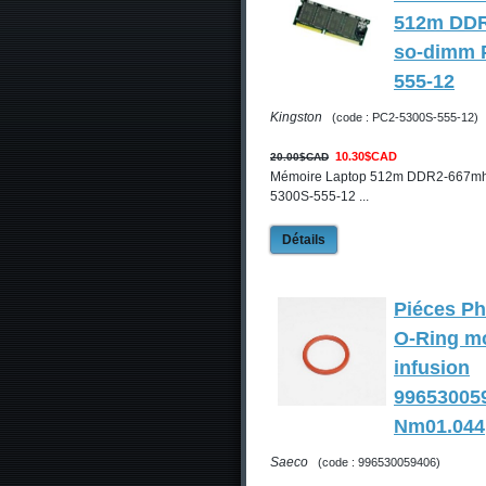
512m DD
so-dimm 
555-12
Kingston
(code : PC2-5300S-555-12)
10.30$CAD
20.00$CAD
Mémoire Laptop 512m DDR2-667mh
5300S-555-12 ...
Détails
Piéces Ph
O-Ring m
infusion
99653005
Nm01.044
Saeco
(code : 996530059406)