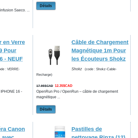
Détails
infusion Saeco. ...
r en Verre
Câble de Chargement
9 Pour
Magnétique 1m Pour
6 - NEUF
les Écouteurs Shokz
Shokz
ode : VERRE-
(code : Shokz-Cable-
Recharge)
12.35$CAD
17.95$CAD
r IPHONE 16 -
OpenRun Pro / OpenRun – câble de chargement
magnétique ...
Détails
éra Canon
Pastilles de
 avec
nettoyage Rinza (12)