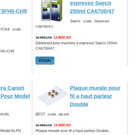
espresso Saeco
73FH0-CH9
250ml CA6700/47
Saeco
(code : Détartrant
CA6700/47)
/Click
(code :
12.86$CAD
19.99$CAD
Détartrant pour machine à espresso Saeco 250ml
CA6700/47...
FH0-CH9
Détails
éra Canon
Plaque murale pour
 Pour Model
fil a haut parleur
Double
BEST
46V36)
(code : pla-p4)
13.38$CAD
16.99$CAD
Model ELPH...
Plaque murale pour fil a haut parleur Double...