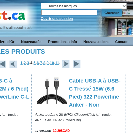
Ouvrir une session
ivre d'Or
Nouveautés
Promotion et info
Nouveau client
Contact
 LES PRODUITS
1
-
2
-
3
-4-
5
-
6
-
7
-
8
-
9
-
10
-
11
-
B-C à
Cable USB-A à USB-
2M / 6 Pied)
C Tressé 15W (6.6
werLine C-L
Pied) 322 Powerline
Anker - Noir
 ici
Anker Loi/Law 29 INFO. Cliquer/Click ici
(code :
(code :
ANKER-A81H6-323-PowerLine)
10.29$CAD
17.99$CAD