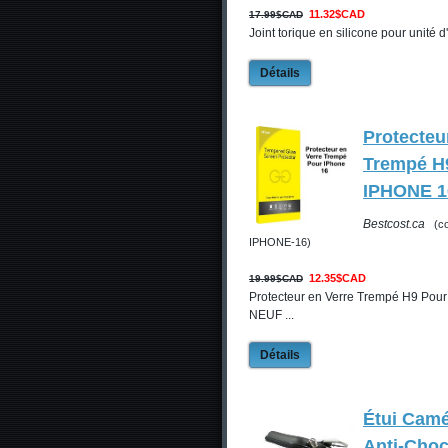
11.32$CAD
17.99$CAD
Joint torique en silicone pour unité d'
Détails
Protecteu
Trempé H
IPHONE 1
Bestcost.ca
(c
IPHONE-16)
12.35$CAD
19.99$CAD
Protecteur en Verre Trempé H9 Pou
NEUF ...
Détails
Étui Cam
Anti-Choc