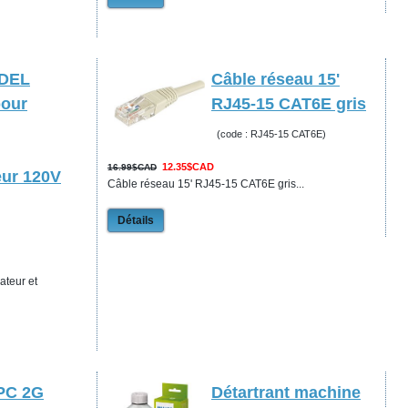
 DEL
Câble réseau 15'
pour
RJ45-15 CAT6E gris
(code : RJ45-15 CAT6E)
12.35$CAD
16.99$CAD
eur 120V
Câble réseau 15' RJ45-15 CAT6E gris...
Détails
ateur et
PC 2G
Détartrant machine