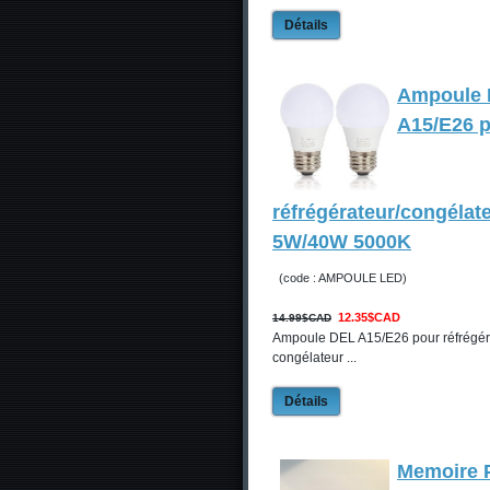
Détails
Ampoule
A15/E26 
réfrégérateur/congélat
5W/40W 5000K
(code : AMPOULE LED)
12.35$CAD
14.99$CAD
Ampoule DEL A15/E26 pour réfrégér
congélateur ...
Détails
Memoire 