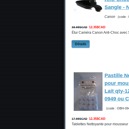
Sangle -
Canon
(code :
12.35$CAD
39.99$CAD
Étui Caméra Canon Anti-Choc avec S
Détails
Pastille N
pour mou
Lait qty-
0949 ou 
(code : OBH-09
12.35$CAD
17.99$CAD
Tablettes Nettoyante pour mousseur et