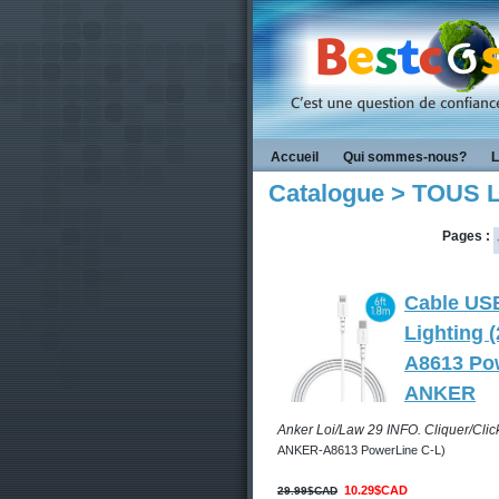
Accueil
Qui sommes-nous?
L
Catalogue > TOUS
Pages :
Cable US
Lighting (
A8613 Po
ANKER
Anker Loi/Law 29 INFO. Cliquer/Click
ANKER-A8613 PowerLine C-L)
10.29$CAD
29.99$CAD